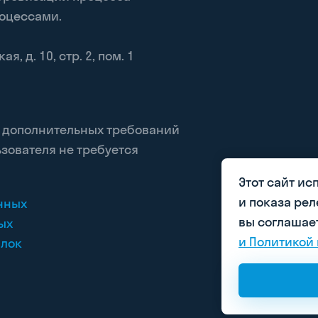
роцессами.
, д. 10, стр. 2, пом. 1
, дополнительных требований
зователя не требуется
Этот сайт ис
и показа ре
нных
вы соглашае
ых
и Политикой 
ылок