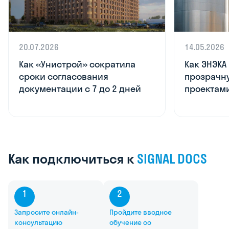
20.07.2026
14.05.2026
Как «Унистрой» сократила
Как ЭНЭКА
сроки согласования
прозрачну
документации с 7 до 2 дней
проектам
Как
подключиться
к
SIGNAL
DOCS
1
2
Запросите онлайн-
Пройдите вводное
консультацию
обучение со