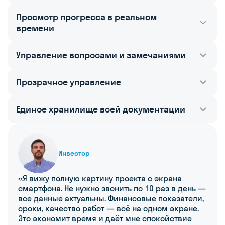
Контроль за расходом средств
Просмотр прогресса в реальном
с детализацией по видам работ, план/факт
времени
по выплатам и гарантийные удержания
Визуализация текущего состояния объекта
Управление вопросами и замечаниями
с использованием ВІМ-моделей и диаграмм
для наглядности
Возможность через единую платформу
Прозрачное управление
увидеть все выданные замечания,
согласования и их статусы
Однозначное понимание ситуации
Единое хранилище всей документации
на стройке через стандартизированную
отчётность в компании
История и документы всех проектов
компании в едином окне
Инвестор
«Я вижу полную картину проекта с экрана
смартфона. Не нужно звонить по 10 раз в день —
все данные актуальны. Финансовые показатели,
сроки, качество работ — всё на одном экране.
Это экономит время и даёт мне спокойствие