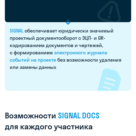
SIGNAL
обеспечивает
юридически
значимый
проектный
документооборот
c
ЭЦП-
и
QR-
кодированием
документов
и чертежей,
с формированием
электронного
журнала
событий
на проекте
без возможности
удаления
или замены
данных
Возможности
SIGNAL
DOCS
для каждого
участника