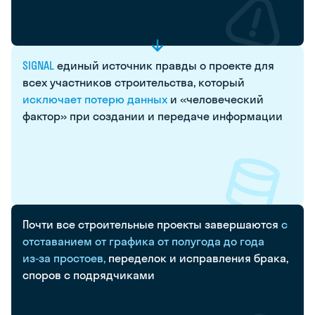
SIGNAL
единый
источник
правды
о
проекте
для
всех
участников
строительства,
который
исключает
потерю
данных
и
«человеческий
фактор»
при
создании
и
передаче
информации
Почти
все
строительные
проекты
завершаются
с
отставанием
от
графика
от
полугода
до
года
из‑за
простоев,
переделок
и
исправления
брака,
споров
с
подрядчиками