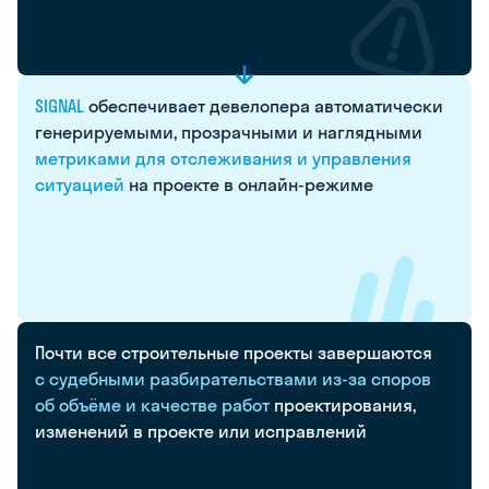
SIGNAL
обеспечивает
девелопера
автоматически
генерируемыми,
прозрачными
и наглядными
метриками
для отслеживания
и управления
ситуацией
на проекте
в онлайн-режиме
Почти
все строительные
проекты
завершаются
с судебными
разбирательствами
из-за споров
об объёме
и качестве
работ
проектирования,
изменений
в проекте
или исправлений