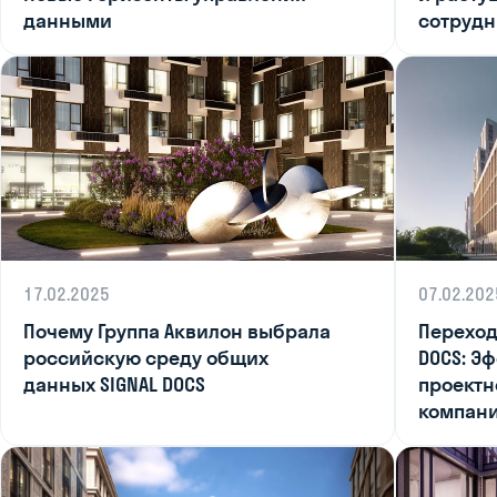
данными
сотрудн
17.02.2025
07.02.202
Почему Группа Аквилон выбрала
Переход 
российскую среду общих
DOCS: Э
данных SIGNAL DOCS
проектн
компани