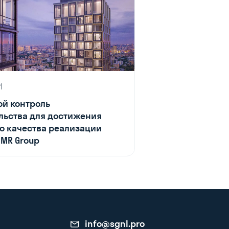
1
й контроль
льства для достижения
о качества реализации
 MR Group
info@sgnl.pro