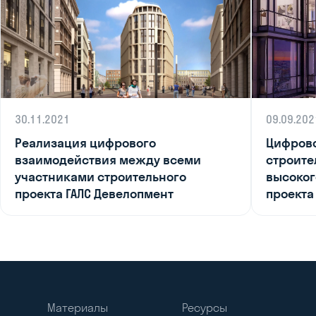
30.11.2021
09.09.202
Реализация цифрового
Цифрово
взаимодействия между всеми
строите
участниками строительного
высоког
проекта ГАЛС Девелопмент
проекта
Материалы
Ресурсы