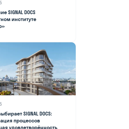
5
ие SIGNAL DOCS
тном институте
р»
5
выбирает SIGNAL DOCS:
ация процессов
щая удовлетворённость